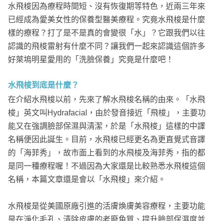
水飛梭因為療程時間短、沒有恢復期等特色，近兩三年來
已經成為愛美女性的保養型醫美療程。究竟水飛梭是什麼
樣的療程？打了是不是真的會變很「水」？它跟我們以往
認識的飛梭雷射有什麼不同？讓我們一起來認識這個許多
好萊塢明星愛用的「洗臉保養」究竟是什麼吧！
水飛梭到底是什麼？
在介紹水飛梭以前，先來了解水飛梭名稱的由來。「水飛
梭」英文叫Hydrafacial，由於發音接近「飛梭」，主要功
能又在強調臉部保濕與清潔，於是「水飛梭」這樣的中譯
名稱便因此誕生。目前，水飛梭已經更名為更直覺式音譯
的「海菲秀」，故市面上看到的水飛梭及海菲秀，指的都
是同一種療程喔！不過因為大家還是比較熟悉水飛梭這個
名稱，本篇文章還是會以「水飛梭」來介紹。
水飛梭是從美國原廠引進的活膚煥膚美容療程，主要功能
是在淨化毛孔、清除皮膚的老廢角質、提升臉部保濕度並