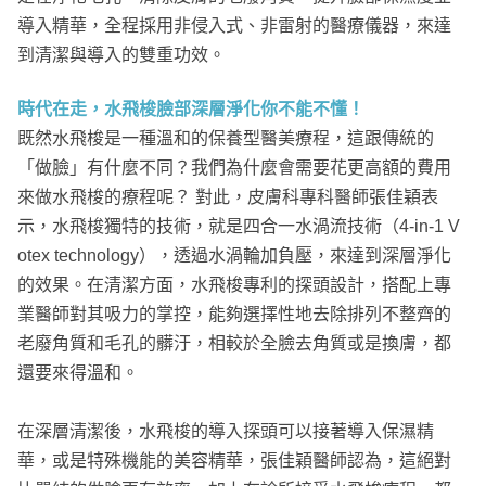
導入精華，全程採用非侵入式、非雷射的醫療儀器，來達
到清潔與導入的雙重功效。
時代在走，水飛梭臉部深層淨化你不能不懂！
既然水飛梭是一種溫和的保養型醫美療程，這跟傳統的
「做臉」有什麼不同？我們為什麼會需要花更高額的費用
來做水飛梭的療程呢？ 對此，皮膚科專科醫師張佳穎表
示，水飛梭獨特的技術，就是四合一水渦流技術（4-in-1 V
otex technology），透過水渦輪加負壓，來達到深層淨化
的效果。在清潔方面，水飛梭專利的探頭設計，搭配上專
業醫師對其吸力的掌控，能夠選擇性地去除排列不整齊的
老廢角質和毛孔的髒汙，相較於全臉去角質或是換膚，都
還要來得溫和。
在深層清潔後，水飛梭的導入探頭可以接著導入保濕精
華，或是特殊機能的美容精華，張佳穎醫師認為，這絕對