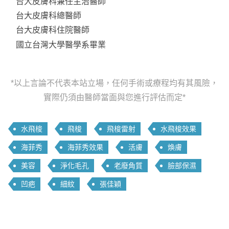
台大皮膚科兼任主治醫師
台大皮膚科總醫師
台大皮膚科住院醫師
國立台灣大學醫學系畢業
*以上言論不代表本站立場，任何手術或療程均有其風險，
實際仍須由醫師當面與您進行評估而定*
水飛梭
飛梭
飛梭雷射
水飛梭效果
海菲秀
海菲秀效果
活膚
煥膚
美容
淨化毛孔
老廢角質
臉部保濕
凹疤
細紋
張佳穎