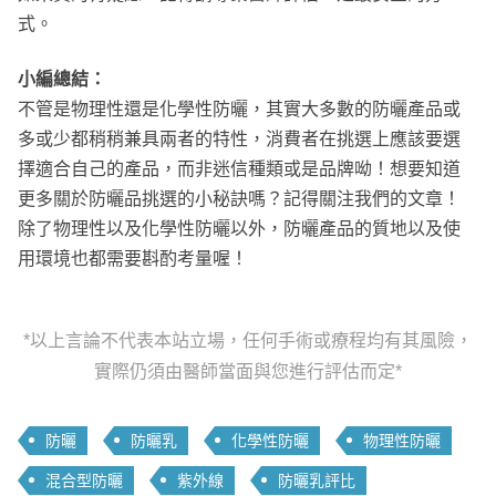
式。
小編總結：
不管是物理性還是化學性防曬，其實大多數的防曬產品或
多或少都稍稍兼具兩者的特性，消費者在挑選上應該要選
擇適合自己的產品，而非迷信種類或是品牌呦！想要知道
更多關於防曬品挑選的小秘訣嗎？記得關注我們的文章！
除了物理性以及化學性防曬以外，防曬產品的質地以及使
用環境也都需要斟酌考量喔！
*以上言論不代表本站立場，任何手術或療程均有其風險，
實際仍須由醫師當面與您進行評估而定*
防曬
防曬乳
化學性防曬
物理性防曬
混合型防曬
紫外線
防曬乳評比