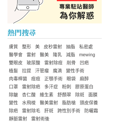
熱門搜尋
膚質
整形
美
皮秒雷射
抽脂
私密處
醫學會
雷射
醫美
隆乳
減脂
mewing
雙眼皮
玻尿酸
雷射除痘
削骨
凹疤
植髮
拉提
汗管瘤
魔滴
變性手術
肉毒桿菌
痘痘
正顎手術
眼袋
麻醉
口罩
雷射除疤
多汗症
粉刺
膠原蛋白
除皺
杏仁酸
維生素
舒顏翠
除斑
面膜
變性
水飛梭
醫美雷射
脂肪槍
頭皮保養
除疤
雷射除毛
肝斑
跨性別手術
防曬霜
靜脈雷射
雷射術後