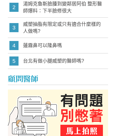
湯姆克魯斯臉腫到變鄰居阿伯 整形醫
2
師爆料：下半臉修很大
威塑抽脂有限定或只有適合什麼樣的
3
人做嗎?
4
蓮霧鼻可以隆鼻嗎
5
台北有做小腿威塑的醫師嗎?
顧問醫師