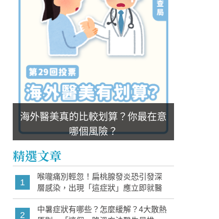
海外醫美真的比較划算？你最在意
哪個風險？
精選文章
喉嚨痛別輕忽！扁桃腺發炎恐引發深
1
層感染，出現「這症狀」應立即就醫
中暑症狀有哪些？怎麼緩解？4大散熱
2