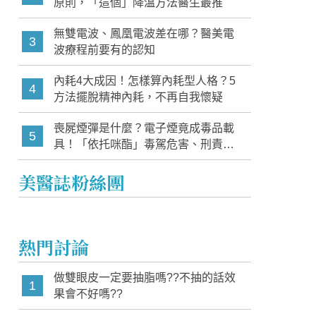
原則，「這個」降溫方法醫生最推
無雙電波、鳳凰電波差在哪？醫美電
3
波療程前要有的認知
內耗4大成因！怎樣算內耗型人格？5
4
方法擺脫精神內耗，不再自我懷疑
喪屍煙彈是什麼？電子煙竟成毒品載
5
具！「依托咪酯」毒駕危害、刑責與
家長必知警訊
美醫誌粉絲團
熱門討論
做雙眼皮一定要抽脂嗎??不抽的話效
1
果會不好嗎??