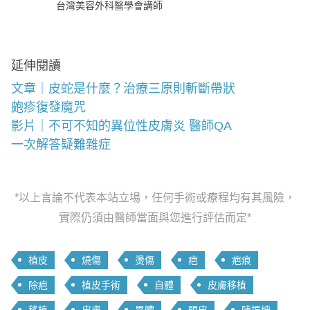
台灣美容外科醫學會講師
延伸閱讀
文章｜皮蛇是什麼？治療三原則斬斷帶狀
皰疹復發魔咒
影片｜不可不知的異位性皮膚炎 醫師QA
一次解答疑難雜症
*以上言論不代表本站立場，任何手術或療程均有其風險，
實際仍須由醫師當面與您進行評估而定*
植皮
燒傷
燙傷
疤
疤痕
除疤
植皮手術
自體
皮膚移植
移植
皮膚
異體
頭皮
陳振坤