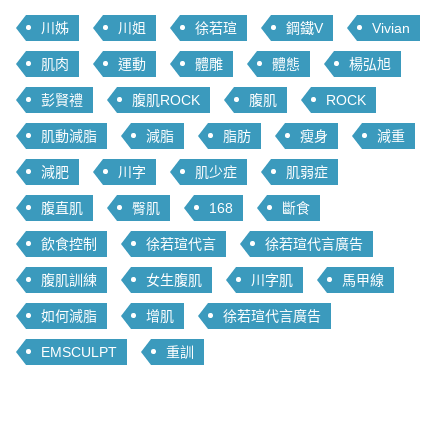
川姊
川姐
徐若瑄
鋼鐵V
Vivian
肌肉
運動
體雕
體態
楊弘旭
彭賢禮
腹肌ROCK
腹肌
ROCK
肌動減脂
減脂
脂肪
瘦身
減重
減肥
川字
肌少症
肌弱症
腹直肌
臀肌
168
斷食
飲食控制
徐若瑄代言
徐若瑄代言廣告
腹肌訓練
女生腹肌
川字肌
馬甲線
如何減脂
增肌
徐若瑄代言廣告
EMSCULPT
重訓