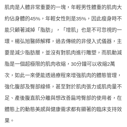
肌肉是人體非常重要的一塊，年輕男性體重的肌肉大
約佔身體的45%，年輕女性則是35%，因此瘦身時不
能只顧著減掉「脂肪」，「增肌」也是不可忽視的一
環。楊弘旭醫師解釋，過去傳統的非侵入式儀器，主
要是減少脂肪層，並沒有對肌肉進行雕塑，而肌動減
脂是一個超極限的肌肉收縮，30分鐘可以收縮2萬
次，如此一來便能透過療程來增強肌肉的體態管理，
強化腹部及臀部線條，甚至對於肌肉張力或肌肉量不
足、產後腹直肌分離與想改善扁垮臀部的使用者，在
體態上的動態美感與健康需求都有顯著的臨床支持效
果。