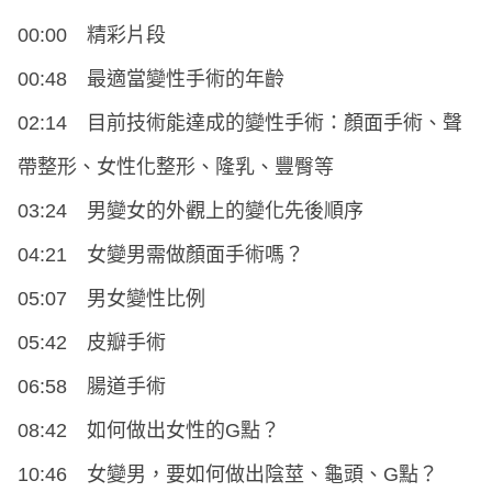
00:00 精彩片段
00:48 最適當變性手術的年齡
02:14 目前技術能達成的變性手術：顏面手術、聲
帶整形、女性化整形、隆乳、豐臀等
03:24 男變女的外觀上的變化先後順序
04:21 女變男需做顏面手術嗎？
05:07 男女變性比例
05:42 皮瓣手術
06:58 腸道手術
08:42 如何做出女性的G點？
10:46 女變男，要如何做出陰莖、龜頭、G點？