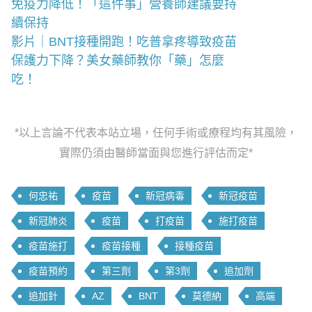
免疫力降低！「這件事」營養師建議要持
續保持
影片｜BNT接種開跑！吃普拿疼導致疫苗
保護力下降？美女藥師教你「藥」怎麼
吃！
*以上言論不代表本站立場，任何手術或療程均有其風險，
實際仍須由醫師當面與您進行評估而定*
何忠祐
疫苗
新冠病毒
新冠疫苗
新冠肺炎
疫苗
打疫苗
施打疫苗
疫苗施打
疫苗接種
接種疫苗
疫苗預約
第三劑
第3劑
追加劑
追加針
AZ
BNT
莫德納
高端