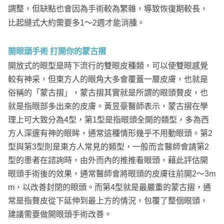
調整，但缺點也會因為手術較為繁雜，導致恢復期較長，
比起縫式大約需要多1～2週才能消腫。
開眼頭手術 打開你的蒙古摺
開放式的眼型是時下流行的雙眼皮種類，可以使雙眼感覺
較有神采，但東方人的眼角大多會覆蓋一層皮膚，也就是
俗稱的「蒙古摺」，蒙古摺其實就是所謂的眼頭贅皮，也
就是指眼部多出來的皮膚。黃昱豪醫師表示，蒙古摺在學
理上可大致分為4型，第1型是指眼頭全開的類型，多為西
方人深邃有神的眼眸，通常這種情形幾乎不用動眼頭。第2
型與第3型則是東方人常見的類型，一般而言醫師會請第2
型的患者在諮詢時，由外而內的推推看眼頭，藉此評估開
眼頭手術後的效果，通常醫師會將眼頭的皮膚往前開2～3m
m，以改善封閉的眼頭。而第4型就是最嚴重的蒙古摺，通
常是指贅皮從下延伸到最上方的情況，包覆了整個眼頭，
建議需要做開眼頭手術改善。