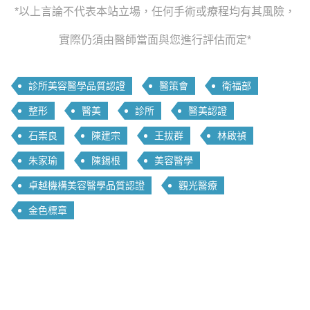
*以上言論不代表本站立場，任何手術或療程均有其風險，
實際仍須由醫師當面與您進行評估而定*
診所美容醫學品質認證
醫策會
衛福部
整形
醫美
診所
醫美認證
石崇良
陳建宗
王拔群
林啟禎
朱家瑜
陳錫根
美容醫學
卓越機構美容醫學品質認證
觀光醫療
金色標章