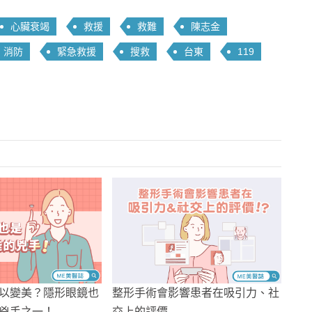
心臟衰竭
救援
救難
陳志金
消防
緊急救援
搜救
台東
119
以變美？隱形眼鏡也
整形手術會影響患者在吸引力、社
兇手之一！
交上的評價