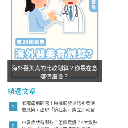
海外醫美真的比較划算？你最在意
哪個風險？
精選文章
喉嚨痛別輕忽！扁桃腺發炎恐引發深
1
層感染，出現「這症狀」應立即就醫
中暑症狀有哪些？怎麼緩解？4大散熱
2