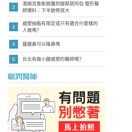
湯姆克魯斯臉腫到變鄰居阿伯 整形醫
2
師爆料：下半臉修很大
威塑抽脂有限定或只有適合什麼樣的
3
人做嗎?
4
蓮霧鼻可以隆鼻嗎
5
台北有做小腿威塑的醫師嗎?
顧問醫師