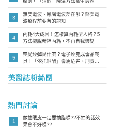
原則，「這個」降溫方法醫生最推
無雙電波、鳳凰電波差在哪？醫美電
3
波療程前要有的認知
內耗4大成因！怎樣算內耗型人格？5
4
方法擺脫精神內耗，不再自我懷疑
喪屍煙彈是什麼？電子煙竟成毒品載
5
具！「依托咪酯」毒駕危害、刑責與
家長必知警訊
美醫誌粉絲團
熱門討論
做雙眼皮一定要抽脂嗎??不抽的話效
1
果會不好嗎??