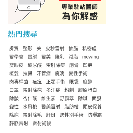
熱門搜尋
膚質
整形
美
皮秒雷射
抽脂
私密處
醫學會
雷射
醫美
隆乳
減脂
mewing
雙眼皮
玻尿酸
雷射除痘
削骨
凹疤
植髮
拉提
汗管瘤
魔滴
變性手術
肉毒桿菌
痘痘
正顎手術
眼袋
麻醉
口罩
雷射除疤
多汗症
粉刺
膠原蛋白
除皺
杏仁酸
維生素
舒顏翠
除斑
面膜
變性
水飛梭
醫美雷射
脂肪槍
頭皮保養
除疤
雷射除毛
肝斑
跨性別手術
防曬霜
靜脈雷射
雷射術後