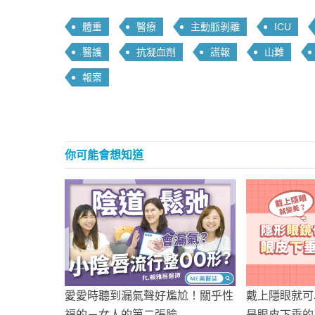
體重
醫療
主動脈剝離
ICU
醫護
抗凝血劑
謊報
山難
報案
你可能會想知道
愛愛時聽到漏氣聲好尷尬！關乎性
戴上隱眼就可
福的－女人的第二張臉
是眼皮下垂的