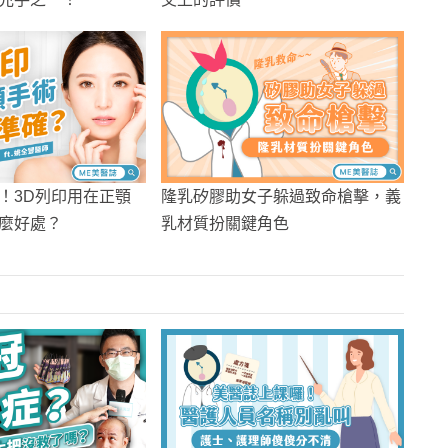
！3D列印用在正顎
隆乳矽膠助女子躲過致命槍擊，義
麼好處？
乳材質扮關鍵角色