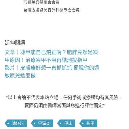
形體美容醫學會會員
台灣皮膚暨美容外科醫學會會員
延伸閱讀
文章｜凍甲能自己矯正嗎？肥胖竟然是凍
甲原因！治療凍甲不用再酷刑拔指甲
影片｜皮膚癢好想一直抓抓抓 擺脫你的過
敏原兇這麼做
*以上言論不代表本站立場，任何手術或療程均有其風險，
實際仍須由醫師當面與您進行評估而定*
陳瑛琪
甲溝炎
甲床
指甲