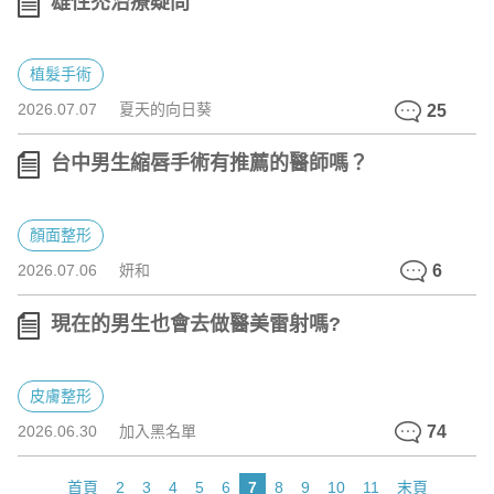
雄性禿治療疑問
植髮手術
2026.07.07
夏天的向日葵
25
台中男生縮唇手術有推薦的醫師嗎？
顏面整形
2026.07.06
妍和
6
現在的男生也會去做醫美雷射嗎?
皮膚整形
2026.06.30
加入黑名單
74
首頁
2
3
4
5
6
7
8
9
10
11
末頁