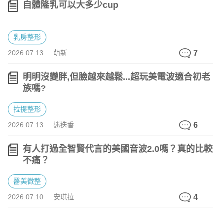
自體隆乳可以大多少cup
乳房整形
2026.07.13
萌新
7
明明沒變胖,但臉越來越鬆...超玩美電波適合初老
族嗎?
拉提整形
2026.07.13
迷迭香
6
有人打過全智賢代言的美國音波2.0嗎？真的比較
不痛？
醫美微整
2026.07.10
安琪拉
4