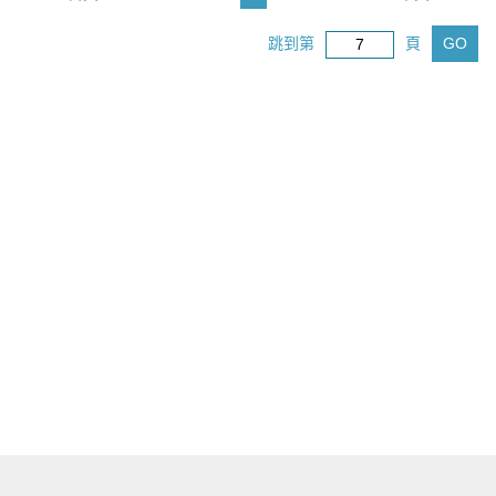
跳到第
頁
GO