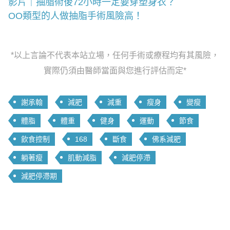
影片｜抽脂術後72小時一定要穿塑身衣？
OO類型的人做抽脂手術風險高！
*以上言論不代表本站立場，任何手術或療程均有其風險，
實際仍須由醫師當面與您進行評估而定*
謝承翰
減肥
減重
瘦身
變瘦
體脂
體重
健身
運動
節食
飲食控制
168
斷食
佛系減肥
躺著瘦
肌動減脂
減肥停滯
減肥停滯期