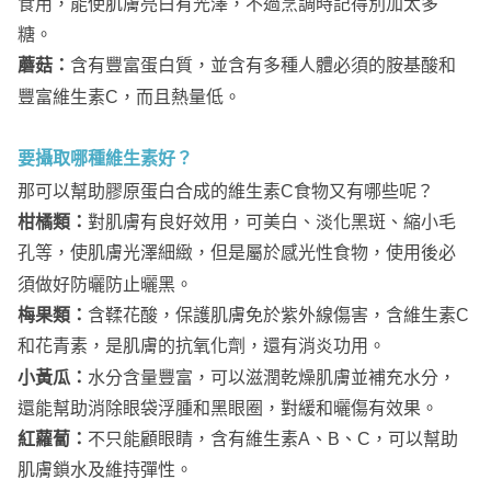
食用，能使肌膚亮白有光澤，不過烹調時記得別加太多
糖。
蘑菇：
含有豐富蛋白質，並含有多種人體必須的胺基酸和
豐富維生素C，而且熱量低。
要攝取哪種維生素好？
那可以幫助膠原蛋白合成的維生素C食物又有哪些呢？
柑橘類：
對肌膚有良好效用，可美白、淡化黑斑、縮小毛
孔等，使肌膚光澤細緻，但是屬於感光性食物，使用後必
須做好防曬防止曬黑。
梅果類：
含鞣花酸，保護肌膚免於紫外線傷害，含維生素C
和花青素，是肌膚的抗氧化劑，還有消炎功用。
小黃瓜：
水分含量豐富，可以滋潤乾燥肌膚並補充水分，
還能幫助消除眼袋浮腫和黑眼圈，對緩和曬傷有效果。
紅蘿蔔：
不只能顧眼睛，含有維生素A、B、C，可以幫助
肌膚鎖水及維持彈性。