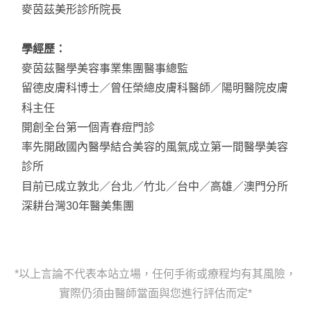
麥茵茲美形診所院長
學經歷：
麥茵茲醫學美容事業集團醫事總監
留德皮膚科博士／曾任榮總皮膚科醫師／陽明醫院皮膚
科主任
開創全台第一個青春痘門診
率先開啟國內醫學結合美容的風氣成立第一間醫學美容
診所
目前已成立敦北／台北／竹北／台中／高雄／澳門分所
深耕台灣30年醫美集團
*以上言論不代表本站立場，任何手術或療程均有其風險，
實際仍須由醫師當面與您進行評估而定*