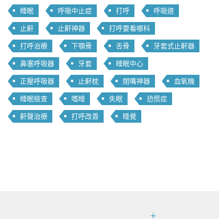
睡眠
呼吸中止症
打呼
呼吸道
止鼾
止鼾神器
打呼要看哪科
打呼治療
下顎骨
舌骨
牙套式止鼾器
鼻塞呼吸器
牙套
睡眠中心
正壓呼吸器
止鼾枕
閉嘴神器
血氧機
睡眠檢查
嗜睡
失眠
恐慌症
鼾聲治療
打呼改善
睡覺