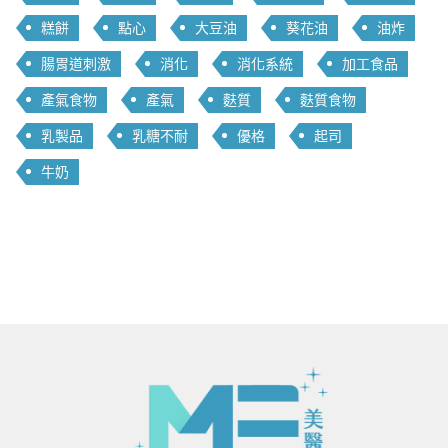
糕餅
點心
大豆油
葵花油
油炸
腸胃道刺激
消化
消化系統
加工食品
產氣食物
產氣
麩質
麩質食物
乳製品
乳糖不耐
優格
起司
牛奶