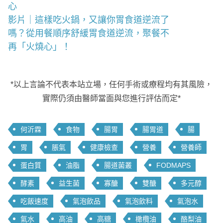
心
影片｜這樣吃火鍋，又讓你胃食道逆流了
嗎？從用餐順序舒緩胃食道逆流，聚餐不
再「火燒心」！
*以上言論不代表本站立場，任何手術或療程均有其風險，
實際仍須由醫師當面與您進行評估而定*
何沂霖
食物
腸胃
腸胃道
腸
胃
脹氣
健康檢查
營養
營養師
蛋白質
油脂
腸道菌叢
FODMAPS
酵素
益生菌
寡醣
雙醣
多元醇
吃飯速度
氣泡飲品
氣泡飲料
氣泡水
氣水
高油
高糖
橄欖油
酪梨油