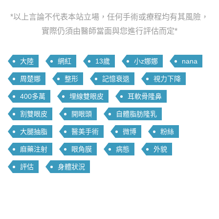
*以上言論不代表本站立場，任何手術或療程均有其風險，
實際仍須由醫師當面與您進行評估而定*
大陸
網紅
13歲
小z娜娜
nana
周楚娜
整形
記憶衰退
視力下降
400多萬
埋線雙眼皮
耳軟骨隆鼻
割雙眼皮
開眼頭
自體脂肪隆乳
大腿抽脂
醫美手術
微博
粉絲
麻藥注射
眼角膜
病態
外貌
評估
身體狀況