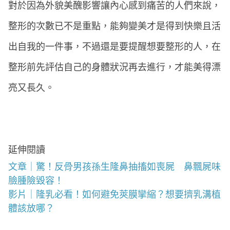
對於因為外貌美醜影響讓內心感到痛苦的人們來說，
整形的次數已不是重點，能夠變美才是得到快樂且活
出自我的一件事，不過還是要提醒想要整形的人，在
整形前先評估自己的身體狀況再去進行，才能美得漂
亮又長久。
延伸閱讀
文章｜驚！反骨男孩孫生隆鼻抽搐如喪屍 鼻飄屍味
臉腫險毀容！
影片｜隆乳必看！如何避免莢膜攣縮？想要擠乳溝植
體該放哪？