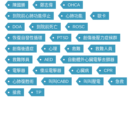
陳國勝
鄭志偉
OHCA
到院前心肺功能停止
心肺功能
歐卡
DOA
到院前死亡
ROSC
恢復自發性循環
PTSD
創傷後壓力症候群
創傷後遺症
心理
救難
救難人員
救難隊員
AED
自動體外心臟電擊去顫器
電擊器
傻瓜電擊器
心臟病
CPR
心肺復甦術
叫叫CABD
叫叫壓電
急救
搶救
TP