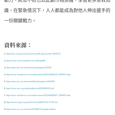
動力。民眾不妨也以此劇作為契機，學習更多急救知
識，在緊急情況下，人人都能成為對他人伸出援手的
一份關鍵戰力。
資料來源：
1.
https://law.moj.gov.tw/LawClass/LawAll.aspx?pcode=L0020141
2.
https://www.commonhealth.com.tw/blog/3940
3.
https://news.ltn.com.tw/news/Hualien/paper/1421585
4.
https://www.chinatimes.com/realtimenews/20210318002125-260402?chdtv
5.
https://news.ltn.com.tw/news/life/breakingnews/1924339
6.
https://www.tsoc.org.tw/upload/journal/2/20090315/1.pdf
7.
https://www.chinatimes.com/realtimenews/20210404000977-260405?chdtv
8.
https://www1.cgmh.org.tw/intr/intr2/c3360/PTSD-PTSD.htm
9.
https://www.cw.com.tw/article/5114987?template=fashion