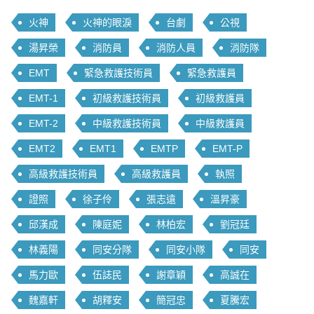
火神
火神的眼淚
台劇
公視
湯昇榮
消防員
消防人員
消防隊
EMT
緊急救護技術員
緊急救護員
EMT-1
初級救護技術員
初級救護員
EMT-2
中級救護技術員
中級救護員
EMT2
EMT1
EMTP
EMT-P
高級救護技術員
高級救護員
執照
證照
徐子伶
張志遠
溫昇豪
邱漢成
陳庭妮
林柏宏
劉冠廷
林義陽
同安分隊
同安小隊
同安
馬力歐
伍誌民
謝章穎
高誠在
魏嘉軒
胡釋安
簡冠忠
夏騰宏