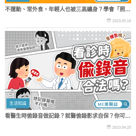
不運動、常外食，年輕人也被三高纏身？學會「照順
序吃飯」，遠離新陳代謝症！
2023.05.16
生活知識
看醫生時偷錄音做記錄？就醫偷錄影求自保？你可能
已經違法了！
2023.04.25