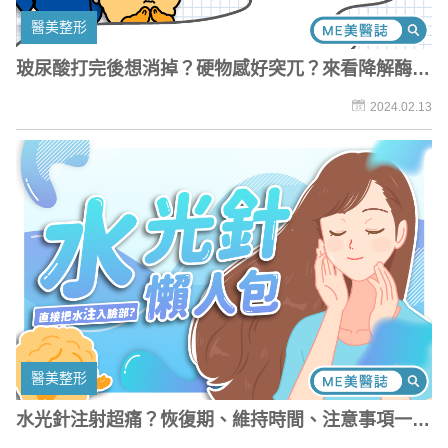
醫美整形
玻尿酸打完後想消掉？硬物感好突兀？來看降解酶怎
麼救！
2024.02.13
醫美整形
水光針注射超痛？恢復期、維持時間、注意事項一次