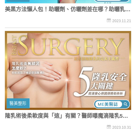
美黑方法懶人包！助曬劑、仿曬劑差在哪？助曬乳、
助曬油該怎麼選？
2023.11.21
醫美整形
隆乳術後柔軟度與「這」有關？醫師曝魔滴隆乳5大
特色
2023.10.31