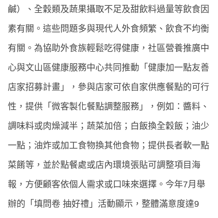
鹹）、全穀類及蔬果攝取不足及甜飲料過量等飲食因
素有關。這些問題多與現代人外食頻繁、飲食不均衡
有關。為協助外食族輕鬆吃得健康，社區營養推廣中
心與文山區健康服務中心共同推動「健康加一點友善
店家招募計畫」，參與店家可依自家供應餐點的可行
性，提供「微客製化餐點調整服務」，例如：醬料、
調味料或肉燥減半；蔬菜加倍；白飯換全穀飯；油少
一點；油炸或加工食物換其他食物；提供長者軟一點
菜餚等，並於點餐處或店內環境張貼可調整項目海
報，方便顧客依個人需求或口味來選擇。今年7月舉
辦的「填問卷 抽好禮」活動顯示，整體滿意度達9