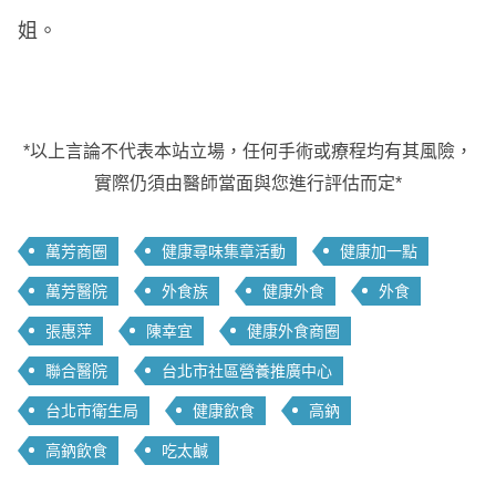
姐。
*以上言論不代表本站立場，任何手術或療程均有其風險，
實際仍須由醫師當面與您進行評估而定*
萬芳商圈
健康尋味集章活動
健康加一點
萬芳醫院
外食族
健康外食
外食
張惠萍
陳幸宜
健康外食商圈
聯合醫院
台北市社區營養推廣中心
台北市衛生局
健康飲食
高鈉
高鈉飲食
吃太鹹