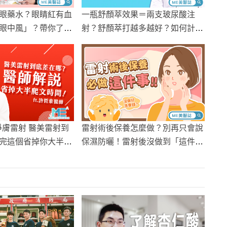
眼藥水？眼睛紅有血
一瓶舒顏萃效果＝兩支玻尿酸注
眼中風」？帶你了解
射？舒顏萃打越多越好？如何計算
症！
醫師報你知
淨膚雷射 醫美雷射到
雷射術後保養怎麼做？別再只會說
完這個省掉你大半爬
保濕防曬！雷射後沒做到「這件
事」只是浪費錢？