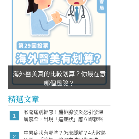
海外醫美真的比較划算？你最在意
哪個風險？
精選文章
喉嚨痛別輕忽！扁桃腺發炎恐引發深
1
層感染，出現「這症狀」應立即就醫
中暑症狀有哪些？怎麼緩解？4大散熱
2