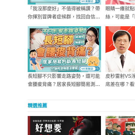
「我沒那麼好」不值得被稱讚？帶
眼睛一癢就點
你揮別冒牌者症候群，找回自信
絲，可能是「
心！
用眼過度後遺
皮秒雷射VS
長短腳不只影響走路姿勢，還可能
底差在哪？看
會腰痠背痛？居家長短腳簡易測量
文時間！
法！
精選推薦