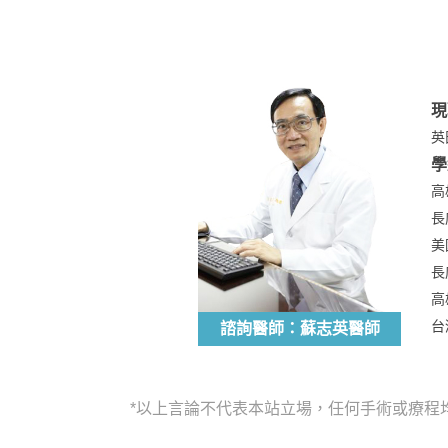
現
英
學
高
長
美
長
高
台
諮詢醫師：蘇志英醫師
*以上言論不代表本站立場，任何手術或療程