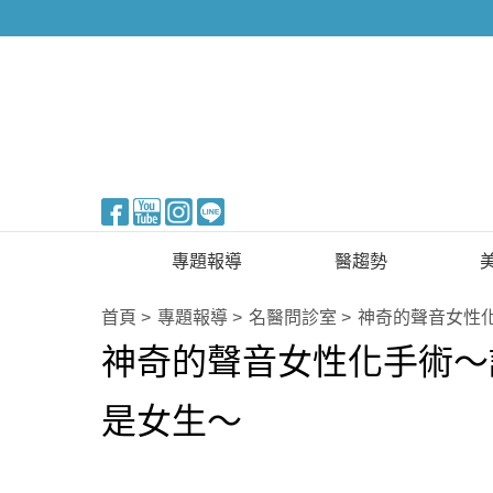
醫美整形
專題報導
醫趨勢
新知快訊
美醫FUN知識
首頁
專題報導
名醫問診室
神奇的聲音女性
神奇的聲音女性化手術～
醫美整形
國際新知
保健醫療
是女生～
生活知識