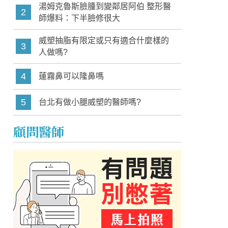
湯姆克魯斯臉腫到變鄰居阿伯 整形醫
2
師爆料：下半臉修很大
威塑抽脂有限定或只有適合什麼樣的
3
人做嗎?
4
蓮霧鼻可以隆鼻嗎
5
台北有做小腿威塑的醫師嗎?
顧問醫師