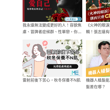
我永遠無法變成更好的人！容貌焦
《火神的眼淚
慮、冒牌者症候群、性單戀，你身
輯！張志遠有
邊也有這樣的朋友嗎？
MT-P？別再
D！
雷射前後下苦心，秋冬保養不N肌
機器人植髮能
髮差在哪？