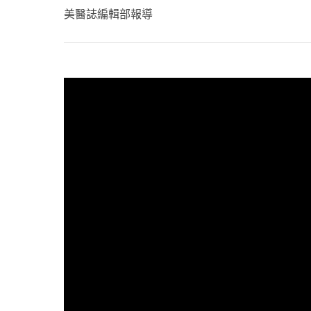
心理健康
美醫誌編輯部報導
駐站專家
名醫問診室