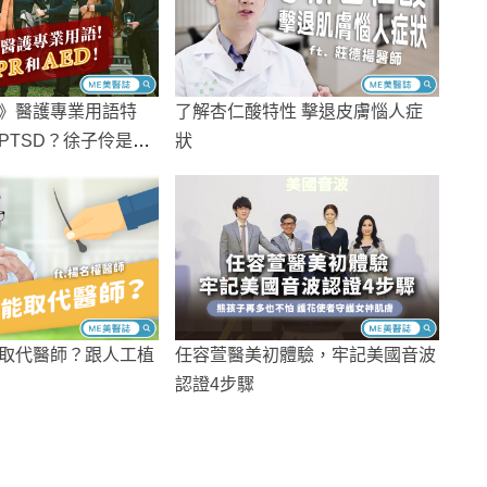
》醫護專業用語特
了解杏仁酸特性 擊退皮膚惱人症
PTSD？徐子伶是E
狀
只聽得懂CPR和AE
取代醫師？跟人工植
任容萱醫美初體驗，牢記美國音波
認證4步驟