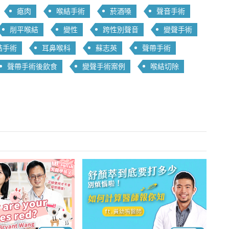
瘜肉
喉結手術
菸酒嗓
聲音手術
削平喉結
變性
跨性別聲音
變聲手術
結手術
耳鼻喉科
蘇志英
聲帶手術
聲帶手術後飲食
變聲手術案例
喉結切除