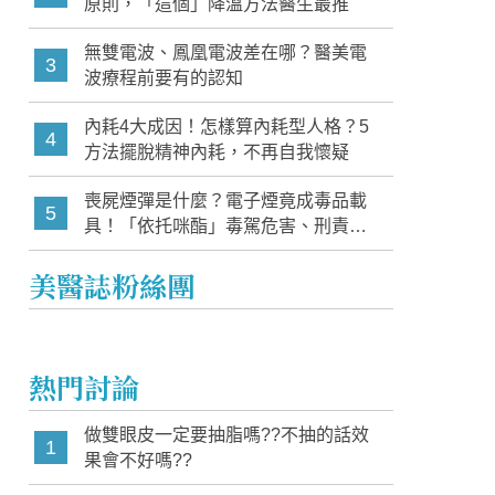
原則，「這個」降溫方法醫生最推
無雙電波、鳳凰電波差在哪？醫美電
3
波療程前要有的認知
內耗4大成因！怎樣算內耗型人格？5
4
方法擺脫精神內耗，不再自我懷疑
喪屍煙彈是什麼？電子煙竟成毒品載
5
具！「依托咪酯」毒駕危害、刑責與
家長必知警訊
美醫誌粉絲團
熱門討論
做雙眼皮一定要抽脂嗎??不抽的話效
1
果會不好嗎??