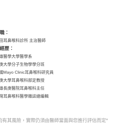
職：
田耳鼻喉科診所 主治醫師
經歷：
雄醫學大學醫學系
庚大學分子生物學學分班
國Mayo Clinic耳鼻喉科研究員
庚大學耳鼻喉科部定教授
雄長庚醫院耳鼻喉科主任
灣耳鼻喉科醫學雜誌總編輯
均有其風險，實際仍須由醫師當面與您進行評估而定*