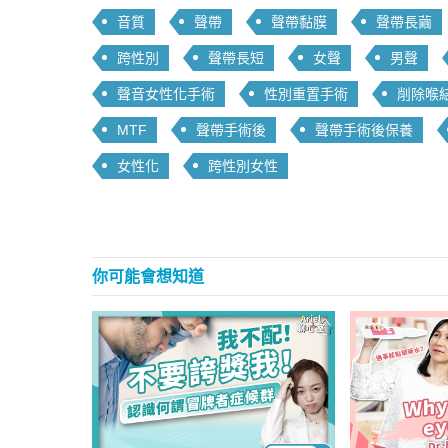
音質
聲帶
聲帶黏膜
聲帶長繭
跨性別
聲帶長短
女聲
男聲
聲音女性化手術
性別重置手術
削除喉
MTF
聲帶手術後
聲帶手術後保養
女性化
跨性別女性
你可能會想知道