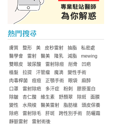
熱門搜尋
膚質
整形
美
皮秒雷射
抽脂
私密處
醫學會
雷射
醫美
隆乳
減脂
mewing
雙眼皮
玻尿酸
雷射除痘
削骨
凹疤
植髮
拉提
汗管瘤
魔滴
變性手術
肉毒桿菌
痘痘
正顎手術
眼袋
麻醉
口罩
雷射除疤
多汗症
粉刺
膠原蛋白
除皺
杏仁酸
維生素
舒顏翠
除斑
面膜
變性
水飛梭
醫美雷射
脂肪槍
頭皮保養
除疤
雷射除毛
肝斑
跨性別手術
防曬霜
靜脈雷射
雷射術後