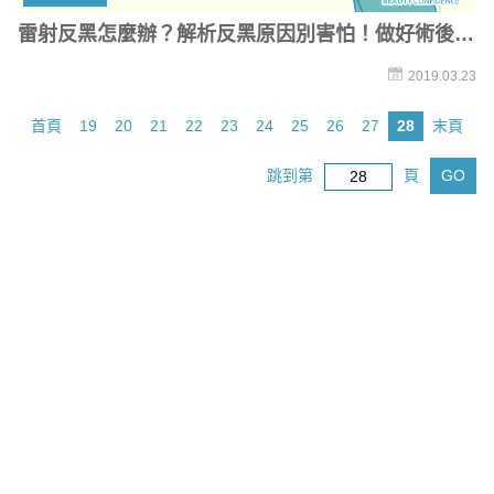
雷射反黑怎麼辦？解析反黑原因別害怕！做好術後照
顧迎接透亮美肌
2019.03.23
首頁
19
20
21
22
23
24
25
26
27
28
末頁
跳到第
頁
GO