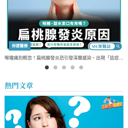
保健醫療
輕忽
喉嚨痛別輕忽！扁桃腺發炎恐引發深層感染，出現「這症
3
狀」應立即就醫
熱門文章