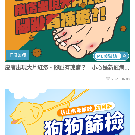
保健醫療
皮膚出現大片紅疹、腳趾有凍瘡？！小心是新冠病毒
找上你！
2021.06.03