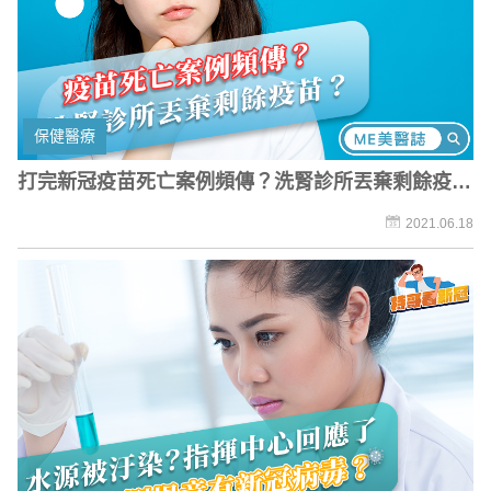
保健醫療
打完新冠疫苗死亡案例頻傳？洗腎診所丟棄剩餘疫
苗？
2021.06.18