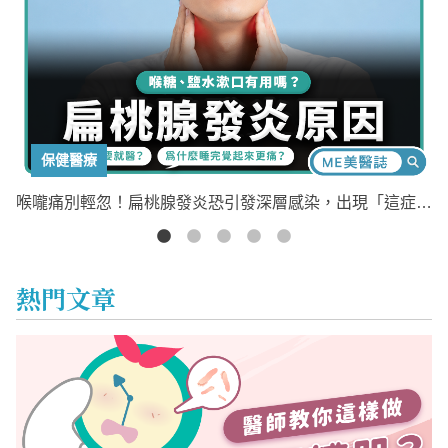
保健醫療
輕忽
喉嚨痛別輕忽！扁桃腺發炎恐引發深層感染，出現「這症
3
狀」應立即就醫
熱門文章