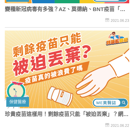
變種新冠病毒有多強？AZ、莫德納、BNT疫苗「混
打」擋得住嗎？
2021.06.23
保健醫療
珍貴疫苗這樣用！剩餘疫苗只能「被迫丟棄」？網批
浪費原因曝
2021.06.22