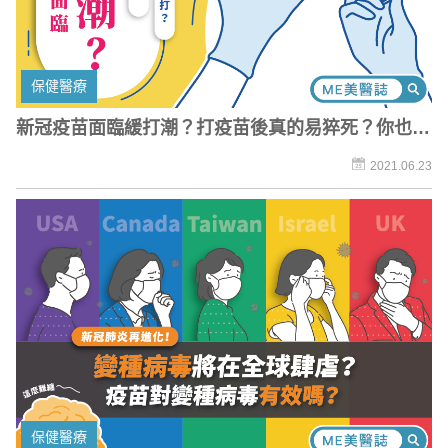
保健醫療
新冠疫苗面臨緩打潮？打疫苗後真的易猝死？你也
「縮」了嗎？
2021.06.23
保健醫療