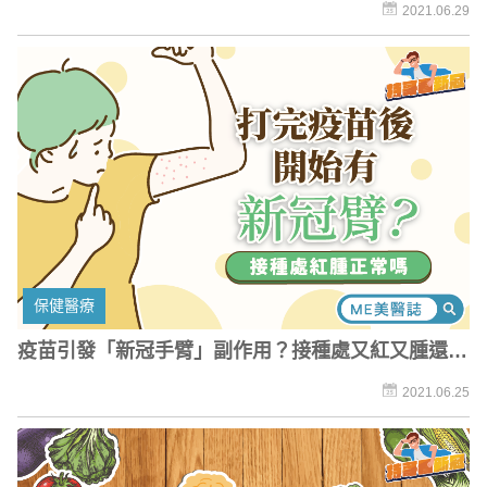
「不能揉」否則會血栓？
2021.06.29
保健醫療
疫苗引發「新冠手臂」副作用？接種處又紅又腫還痛
爆！
2021.06.25