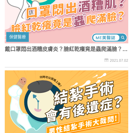
保健醫療
戴口罩悶出酒糟皮膚炎？臉紅乾癢竟是蟲爬滿臉？醫
師教你這樣做
2021.07.02